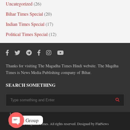
Uncategorized
(26)
Bihar Times Special
(20)
Indian Times Special
(17)
Political Times Special
(12)
Thanks for visiting The Magadha Times Hindi website. The Magdha
Times is News Media Publishing company of Bihar.
SEARCH SOMETHING
1
Join Group
© 2016 The Magadha Times. All rights reserved. Designed by
FlatNews
O